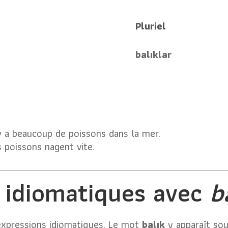
Pluriel
balıklar
 y a beaucoup de poissons dans la mer.
s poissons nagent vite.
 idiomatiques avec
b
 expressions idiomatiques. Le mot
balık
y apparaît so