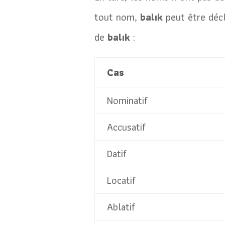
tout nom,
balık
peut être décl
de
balık
:
Cas
Nominatif
Accusatif
Datif
Locatif
Ablatif