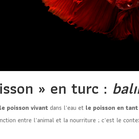
isson » en turc :
balı
le poisson vivant
dans l’eau et
le poisson en tant
stinction entre l’animal et la nourriture ; c’est le c