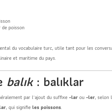
isson
 de poisson
tal du vocabulaire turc, utile tant pour les convers
inaire et maritime du pays.
de
balık
: balıklar
néralement par l’ajout du suffixe
-lar
ou
-ler
, selon 
lar
, qui signifie
les poissons
.