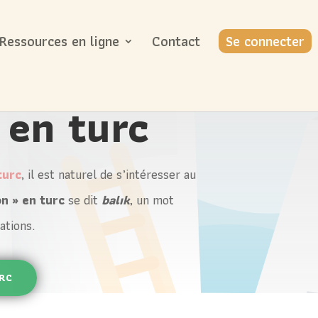
Ressources en ligne
Contact
Se connecter
 en turc
turc
, il est naturel de s’intéresser au
on » en turc
se dit
balık
, un mot
ations.
URC