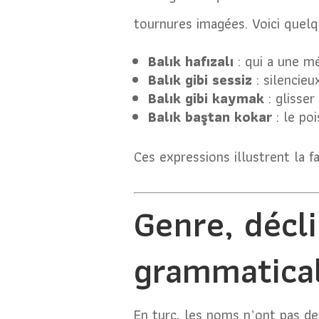
tournures imagées. Voici quelq
Balık hafızalı
: qui a une mé
Balık gibi sessiz
: silencie
Balık gibi kaymak
: glisser
Balık baştan kokar
: le po
Ces expressions illustrent la f
Genre, décli
grammatica
En turc, les noms n’ont pas de