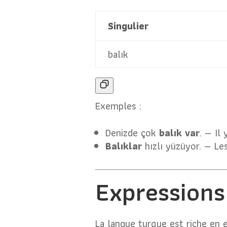
Singulier
balık
Exemples :
Denizde çok
balık var
. — Il
Balıklar
hızlı yüzüyor. — Le
Expressions
La langue turque est riche en