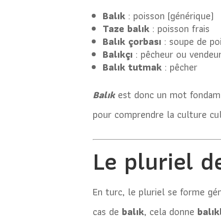
Balık
: poisson (générique)
Taze balık
: poisson frais
Balık çorbası
: soupe de po
Balıkçı
: pêcheur ou vendeur
Balık tutmak
: pêcher
Balık
est donc un mot fondamen
pour comprendre la culture cul
Le pluriel 
En turc, le pluriel se forme gé
cas de
balık
, cela donne
balık